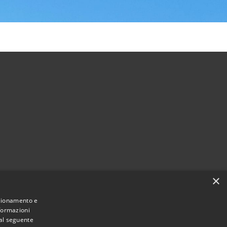
×
Municipium
Accesso
i Costigliole Saluzzo • Powered by
•
nzionamento e
nformazioni
redazione
 al seguente