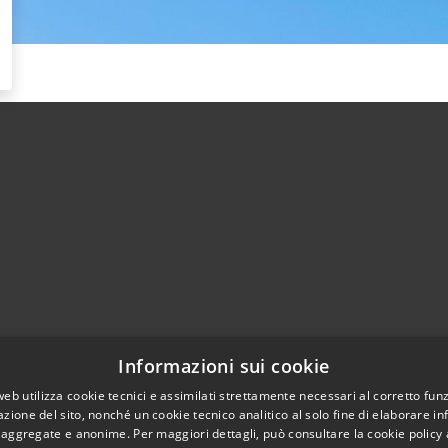
Informazioni sui cookie
l sito
Copyright © 2026 • Comune d
web utilizza cookie tecnici e assimilati strettamente necessari al corretto fu
azione del sito, nonché un cookie tecnico analitico al solo fine di elaborare i
, aggregate e anonime. Per maggiori dettagli, può consultare la cookie policy