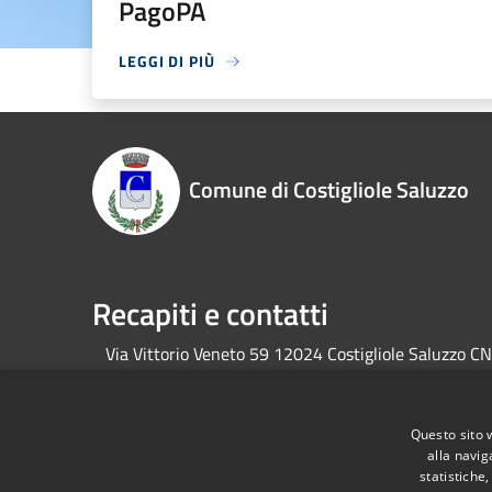
PagoPA
LEGGI DI PIÙ
Comune di Costigliole Saluzzo
Recapiti e contatti
Via Vittorio Veneto 59 12024 Costigliole Saluzzo CN
RSS
Accessibilità
Privacy
Cookie
Mappa de
Questo sito 
alla navig
statistiche